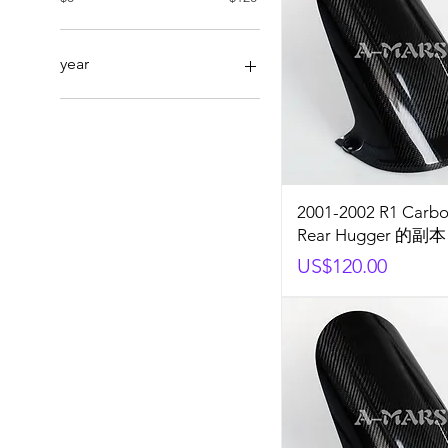
year
2001
2002
2001-2002 R1 Carbo
Rear Hugger 的副
Price
US$120.00