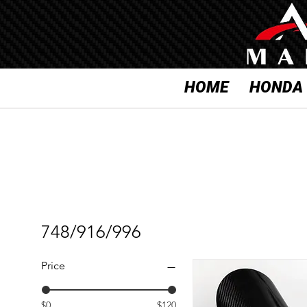
HOME
HONDA
748/916/996
Price
$0
$120