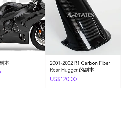
的副本
2001-2002 R1 Carbon Fiber
Rear Hugger 的副本
0
Price
US$120.00